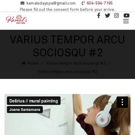
kamalsdayspa@gmail.com
604-594-7195
Please fill out the consent form before your arrive.
VARIUS TEMPOR ARCU
SOCIOSQU #2
Home
Varius tempor arcu sociosqu #2
Varius tempor arcu sociosqu #2